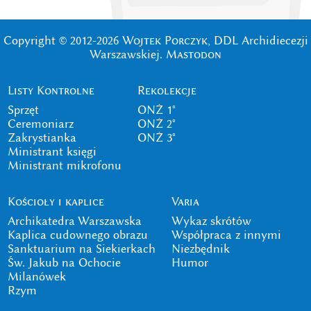
Copyright © 2012-2026
Wojtek Porczyk
, DDL Archidiecezji
Warszawskiej.
Mastodon
Listy Kontrolne
Rekolekcje
Sprzęt
ONŻ 1°
Ceremoniarz
ONŻ 2°
Zakrystianka
ONŻ 3°
Ministrant księgi
Ministrant mikrofonu
Kościoły i kaplice
Varia
Archikatedra Warszawska
Wykaz skrótów
Kaplica cudownego obrazu
Współpraca z innymi
Sanktuarium na Siekierkach
Niezbędnik
Św. Jakub na Ochocie
Humor
Milanówek
Rzym