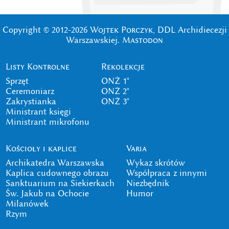
Copyright © 2012-2026
Wojtek Porczyk
, DDL Archidiecezji
Warszawskiej.
Mastodon
Listy Kontrolne
Rekolekcje
Sprzęt
ONŻ 1°
Ceremoniarz
ONŻ 2°
Zakrystianka
ONŻ 3°
Ministrant księgi
Ministrant mikrofonu
Kościoły i kaplice
Varia
Archikatedra Warszawska
Wykaz skrótów
Kaplica cudownego obrazu
Współpraca z innymi
Sanktuarium na Siekierkach
Niezbędnik
Św. Jakub na Ochocie
Humor
Milanówek
Rzym