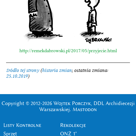
http://remekdabrowski.pl/2017/05/przyjecie.html
źródło tej strony
(
historia zmian
; ostatnia zmiana:
25.10.2019
)
Copyright © 2012-2026
Wojtek Porczyk
, DDL Archidiecezji
Warszawskiej.
Mastodon
Listy Kontrolne
Rekolekcje
Sprzęt
ONŻ 1°