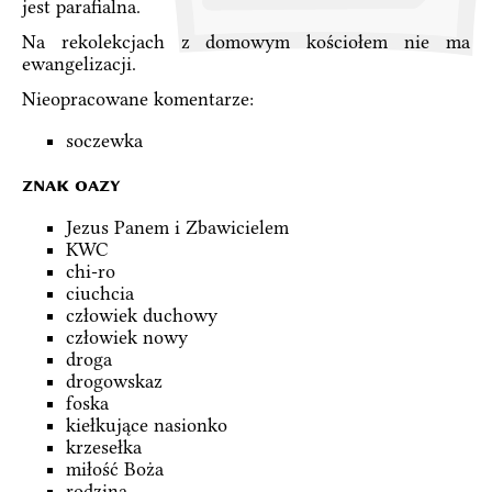
jest parafialna.
Na rekolekcjach z domowym kościołem nie ma
ewangelizacji.
Nieopracowane komentarze:
soczewka
znak oazy
Jezus Panem i Zbawicielem
KWC
chi-ro
ciuchcia
człowiek duchowy
człowiek nowy
droga
drogowskaz
foska
kiełkujące nasionko
krzesełka
miłość Boża
rodzina