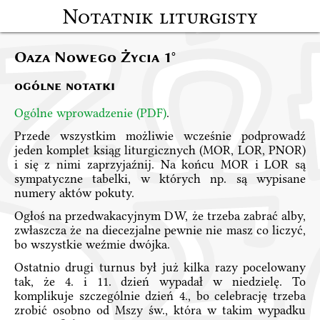
Notatnik liturgisty
Oaza Nowego Życia 1°
ogólne notatki
Ogólne wprowadzenie (PDF)
.
Przede wszystkim możliwie wcześnie podprowadź
jeden komplet ksiąg liturgicznych (MOR, LOR, PNOR)
i się z nimi zaprzyjaźnij. Na końcu MOR i LOR są
sympatyczne tabelki, w których np. są wypisane
numery aktów pokuty.
Ogłoś na przedwakacyjnym DW, że trzeba zabrać alby,
zwłaszcza że na diecezjalne pewnie nie masz co liczyć,
bo wszystkie weźmie dwójka.
Ostatnio drugi turnus był już kilka razy pocelowany
tak, że 4. i 11. dzień wypadał w niedzielę. To
komplikuje szczególnie dzień 4., bo celebrację trzeba
zrobić osobno od Mszy św., która w takim wypadku