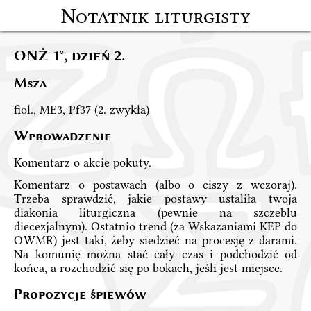
Notatnik liturgisty
ONŻ 1°, dzień 2.
Msza
fiol., ME3, Pf37 (2. zwykła)
Wprowadzenie
Komentarz o akcie pokuty.
Komentarz o postawach (albo o ciszy z wczoraj).
Trzeba sprawdzić, jakie postawy ustaliła twoja
diakonia liturgiczna (pewnie na szczeblu
diecezjalnym). Ostatnio trend (za Wskazaniami KEP do
OWMR) jest taki, żeby siedzieć na procesję z darami.
Na komunię można stać cały czas i podchodzić od
końca, a rozchodzić się po bokach, jeśli jest miejsce.
Propozycje śpiewów