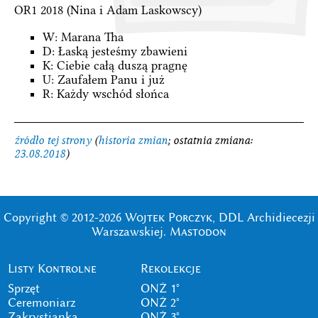
OR1 2018 (Nina i Adam Laskowscy)
W: Marana Tha
D: Łaską jesteśmy zbawieni
K: Ciebie całą duszą pragnę
U: Zaufałem Panu i już
R: Każdy wschód słońca
źródło tej strony
(
historia zmian
; ostatnia zmiana:
23.08.2018
)
Copyright © 2012-2026
Wojtek Porczyk
, DDL Archidiecezji
Warszawskiej.
Mastodon
Listy Kontrolne
Rekolekcje
Sprzęt
ONŻ 1°
Ceremoniarz
ONŻ 2°
Zakrystianka
ONŻ 3°