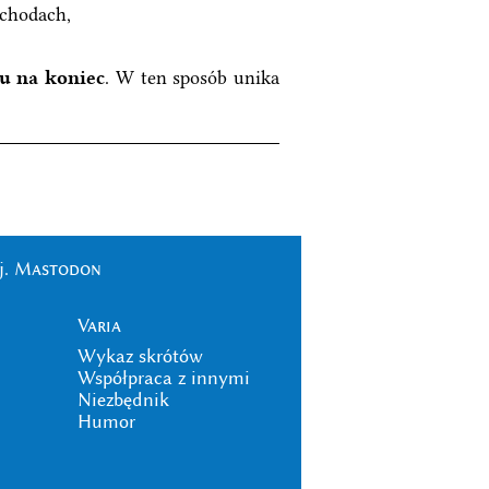
schodach,
u na koniec
. W ten sposób unika
j.
Mastodon
Varia
Wykaz skrótów
Współpraca z innymi
Niezbędnik
Humor