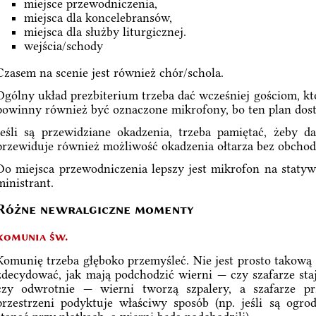
miejsce przewodniczenia,
miejsca dla koncelebransów,
miejsca dla służby liturgicznej.
wejścia/schody
Czasem na scenie jest również chór/schola.
Ogólny układ prezbiterium trzeba dać wcześniej gościom, któ
powinny również być oznaczone mikrofony, bo ten plan dosta
Jeśli są przewidziane okadzenia, trzeba pamiętać, żeby 
przewiduje również możliwość okadzenia ołtarza bez obchod
Do miejsca przewodniczenia lepszy jest mikrofon na statywie
ministrant.
Różne newralgiczne momenty
komunia św.
Komunię trzeba głęboko przemyśleć. Nie jest prosto takową 
zdecydować, jak mają podchodzić wierni — czy szafarze staj
czy odwrotnie — wierni tworzą szpalery, a szafarze p
przestrzeni podyktuje właściwy sposób (np. jeśli są ogro