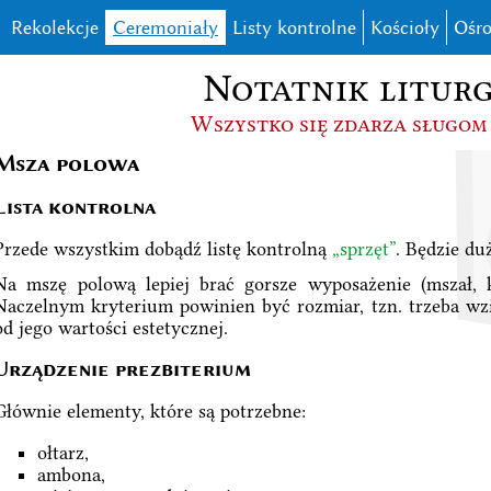
Rekolekcje
Ceremoniały
Listy kontrolne
Kościoły
Ośro
Notatnik liturg
Wszystko się zdarza sługom
Msza polowa
Lista kontrolna
Przede wszystkim dobądź listę kontrolną
„sprzęt”
. Będzie du
Na mszę polową lepiej brać gorsze wyposażenie (mszał, k
Naczelnym kryterium powinien być rozmiar, tzn. trzeba wzią
od jego wartości estetycznej.
Urządzenie prezbiterium
Głównie elementy, które są potrzebne:
ołtarz,
ambona,