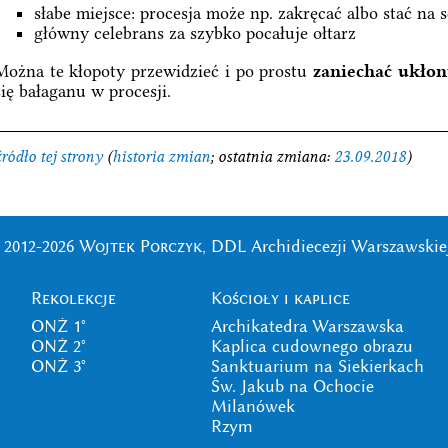
słabe miejsce: procesja może np. zakręcać albo stać na 
główny celebrans za szybko pocałuje ołtarz
Można te kłopoty przewidzieć i po prostu
zaniechać ukłon
się bałaganu w procesji.
źródło tej strony
(
historia zmian
; ostatnia zmiana:
23.09.2018
)
 2012-2026
Wojtek Porczyk
, DDL Archidiecezji Warszawskie
Rekolekcje
Kościoły i kaplice
ONŻ 1°
Archikatedra Warszawska
ONŻ 2°
Kaplica cudownego obrazu
ONŻ 3°
Sanktuarium na Siekierkach
Św. Jakub na Ochocie
Milanówek
Rzym