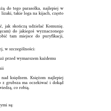
żą do tego parasolka, najlepiej w
lizaki, takie loga na kijach, często
ć, jak skończą udzielać Komunię.
hęcam) do jakiegoś wyznaczonego
obić tam miejsce do puryfikacji,
j, w szczególności:
 tuż przed wymarszem każdemu
ii
 nad księdzem. Księżom najlepiej
go z grubsza ma oczekiwać i dokąd
iedzą, co robią.
cymi są: