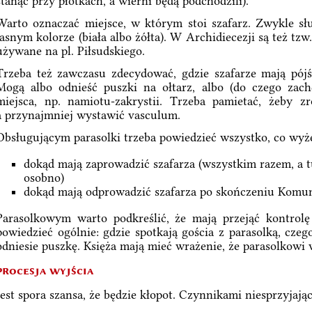
stanąć przy płotkach, a wierni będą podchodzili).
Warto oznaczać miejsce, w którym stoi szafarz. Zwykle słu
jasnym kolorze (biała albo żółta). W Archidiecezji są też tzw. 
używane na pl. Piłsudskiego.
Trzeba też zawczasu zdecydować, gdzie szafarze mają pójś
Mogą albo odnieść puszki na ołtarz, albo (do czego zac
miejsca, np. namiotu-zakrystii. Trzeba pamietać, żeby zr
a przynajmniej wystawić vasculum.
Obsługującym parasolki trzeba powiedzieć wszystko, co wyże
dokąd mają zaprowadzić szafarza (wszystkim razem, a
osobno)
dokąd mają odprowadzić szafarza po skończeniu Komun
Parasolkowym warto podkreślić, że mają przejąć kontrolę
powiedzieć ogólnie: gdzie spotkają gościa z parasolką, cze
odniesie puszkę. Księża mają mieć wrażenie, że parasolkowi w
procesja wyjścia
Jest spora szansa, że będzie kłopot. Czynnikami niesprzyjają