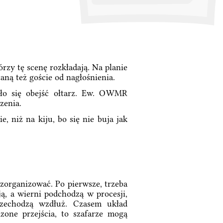
rzy tę scenę rozkładają. Na planie
ną też goście od nagłośnienia.
dało się obejść ołtarz. Ew. OWMR
zenia.
, niż na kiju, bo się nie buja jak
zorganizować. Po pierwsze, trzeba
ą, a wierni podchodzą w procesji,
rzechodzą wzdłuż. Czasem układ
dzone przejścia, to szafarze mogą