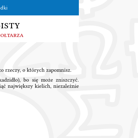
dki
isty
 ołtarza
żo rzeczy, o których zapomnisz.
adzidło), bo się może zniszczyć.
ć największy kielich, niezależnie