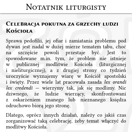
Notatnik liturgisty
Celebracja pokutna za grzechy ludzi
Kościoła
Sprawa pedofilii, jej ofiar i zamiatania problemu pod
dywan jest nadal w dużej mierze tematem tabu, choć
na szczęście powoli przestaje być. Jest to
spowodowane m.in. tym, że problem nie istnieje
w publicznej modlitwie Kościoła (liturgicznej
i nieliturgicznej), a z drugiej strony co tydzień
uroczyście wyznajemy wiarę w Kościół apostolski
i święty. Przez wiele lat pracowała zasada
lex orandi
lex credendi
— wierzymy tak, jak się modlimy. Nic
dziwnego, że ludzie wierzący, skonfrontowani
z oskarżeniem znanego lub nieznanego księdza
odruchowo biorą jego stronę.
Dlatego, oprócz innych działań, należy co jakiś czas
zorganizować taką celebrację, żeby temat włączyć do
modlitwy Kościoła.