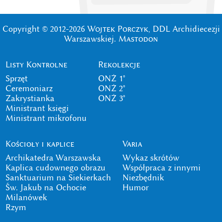
Copyright © 2012-2026
Wojtek Porczyk
, DDL Archidiecezji
Warszawskiej.
Mastodon
Listy Kontrolne
Rekolekcje
Sprzęt
ONŻ 1°
Ceremoniarz
ONŻ 2°
Zakrystianka
ONŻ 3°
Ministrant księgi
Ministrant mikrofonu
Kościoły i kaplice
Varia
Archikatedra Warszawska
Wykaz skrótów
Kaplica cudownego obrazu
Współpraca z innymi
Sanktuarium na Siekierkach
Niezbędnik
Św. Jakub na Ochocie
Humor
Milanówek
Rzym