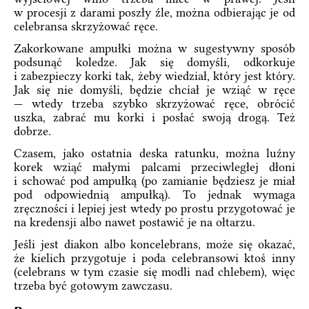
w procesji z darami poszły źle, można odbierając je od
celebransa skrzyżować ręce.
Zakorkowane ampułki można w sugestywny sposób
podsunąć koledze. Jak się domyśli, odkorkuje
i zabezpieczy korki tak, żeby wiedział, który jest który.
Jak się nie domyśli, będzie chciał je wziąć w ręce
— wtedy trzeba szybko skrzyżować ręce, obrócić
uszka, zabrać mu korki i posłać swoją drogą. Też
dobrze.
Czasem, jako ostatnia deska ratunku, można luźny
korek wziąć małymi palcami przeciwległej dłoni
i schować pod ampułką (po zamianie będziesz je miał
pod odpowiednią ampułką). To jednak wymaga
zręczności i lepiej jest wtedy po prostu przygotować je
na kredensji albo nawet postawić je na ołtarzu.
Jeśli jest diakon albo koncelebrans, może się okazać,
że kielich przygotuje i poda celebransowi ktoś inny
(celebrans w tym czasie się modli nad chlebem), więc
trzeba być gotowym zawczasu.