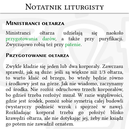
Notatnik liturgisty
Ministranci ołtarza
Ministranci ołtarza udzielają się naokoło
przygotowania darów
, a także przy puryfikacji.
Zwyczajowo robią też przy
patenie
.
Przygotowanie ołtarza
Zwykle kładzie się jeden lub dwa korporały. Zawczasu
sprawdź, jak są duże: jeśli są większe niż 1/3 ołtarza,
to warto kłaść od brzegu, bo wtedy będzie równo
i środkowy jest na górze. Jak nie wiadomo, zaczynamy
od środka. Nie rozłóż odruchowo trzech korporałów,
bo gdzieś trzeba rozłożyć mszał. W razie wątpliwości,
gdzie jest środek, pomóż sobie symetrią całej budowli
(wystaryczy podnieść wzrok i spojrzeć w nawę).
Rozkładając korporał trzeba go położyć blisko
krawędzi ołtarza, ale nie dotykając jej, żeby nie ksiądz
go potem nie zawadził ornatem.