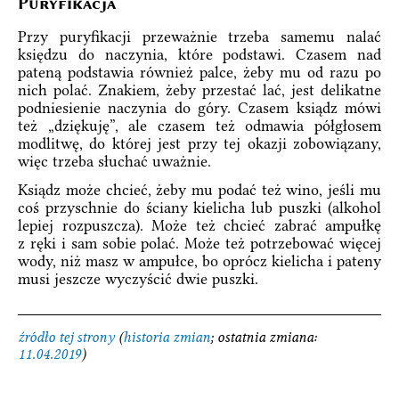
Puryfikacja
Przy puryfikacji przeważnie trzeba samemu nalać
księdzu do naczynia, które podstawi. Czasem nad
pateną podstawia również palce, żeby mu od razu po
nich polać. Znakiem, żeby przestać lać, jest delikatne
podniesienie naczynia do góry. Czasem ksiądz mówi
też „dziękuję”, ale czasem też odmawia półgłosem
modlitwę, do której jest przy tej okazji zobowiązany,
więc trzeba słuchać uważnie.
Ksiądz może chcieć, żeby mu podać też wino, jeśli mu
coś przyschnie do ściany kielicha lub puszki (alkohol
lepiej rozpuszcza). Może też chcieć zabrać ampułkę
z ręki i sam sobie polać. Może też potrzebować więcej
wody, niż masz w ampułce, bo oprócz kielicha i pateny
musi jeszcze wyczyścić dwie puszki.
źródło tej strony
(
historia zmian
; ostatnia zmiana:
11.04.2019
)