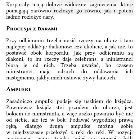
Korporały mają dobrze widoczne zagniecenia, które
pomagają zarówno rozłożyć go równo, jak i potem
ładnie rozłożyć dary.
Procesja z darami
Przy odbieraniu trzeba nosić rzeczy na ołtarz i tam
najlepiej oddać je diakonowi czy akolicie, a jak nie, to
postawić obok korporału. Jak przy odbieraniu są
diakoni, to im rzeczy daje celebrans, a ministranci
biorą je od nich. Trzeba uważać, bo czasem
ministranci mają odruch do oddawania ich
następnemu, jakby mieli ustawić żywy łańcuch.
Ampułki
Zasadniczo ampułki podaje się uszkiem do księdza.
Pownieważ ksiądz stoi przodem do ołtarza, jest
bokiem do ministranta, a więc uszko powinno być nie
od siebie, ale też w bok. Podawać wygodniej prawą
ręką, dlatego drugą ampułkę można sobie
w międzyczasie przełożyć z ręki do ręki. W pozycji
wyjściowej wino trzeba mieć w prawej. Jeśli