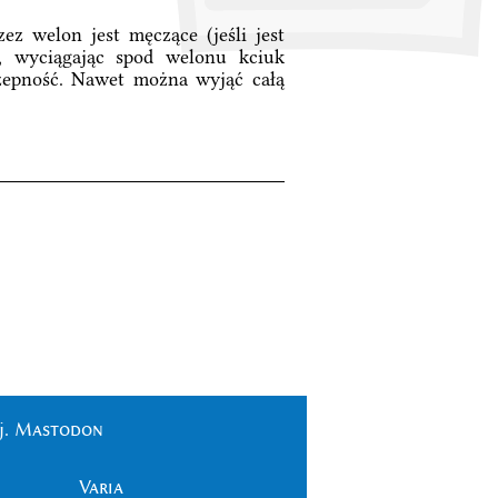
ez welon jest męczące (jeśli jest
ć, wyciągając spod welonu kciuk
czepność. Nawet można wyjąć całą
j.
Mastodon
Varia