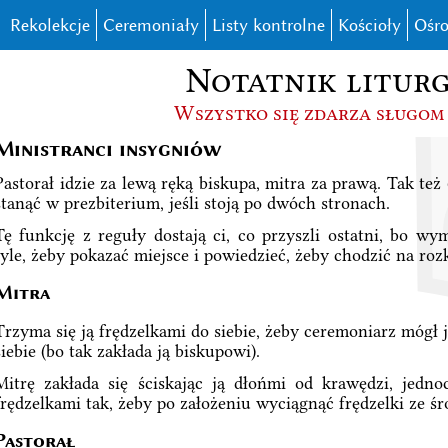
Rekolekcje
Ceremoniały
Listy kontrolne
Kościoły
Ośro
Notatnik liturg
Wszystko się zdarza sługom
Ministranci insygniów
Pastorał idzie za lewą ręką biskupa, mitra za prawą. Tak też
stanąć w prezbiterium, jeśli stoją po dwóch stronach.
Tę funkcję z reguły dostają ci, co przyszli ostatni, bo w
tyle, żeby pokazać miejsce i powiedzieć, żeby chodzić na ro
Mitra
Trzyma się ją frędzelkami do siebie, żeby ceremoniarz mógł j
siebie (bo tak zakłada ją biskupowi).
Mitrę zakłada się ściskając ją dłońmi od krawędzi, jedno
frędzelkami tak, żeby po założeniu wyciągnąć frędzelki ze śr
Pastorał