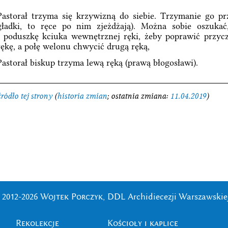
Pastorał trzyma się krzywizną do siebie. Trzymanie go prz
gładki, to ręce po nim zjeżdżają). Można sobie oszuka
i poduszkę kciuka wewnętrznej ręki, żeby poprawić przy
rękę, a połę welonu chwycić drugą ręką,
Pastorał biskup trzyma lewą ręką (prawą błogosławi).
źródło tej strony
(
historia zmian
; ostatnia zmiana:
11.04.2019
)
 2012-2026
Wojtek Porczyk
, DDL Archidiecezji Warszawskie
Rekolekcje
Kościoły i kaplice