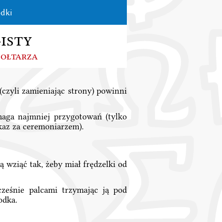
dki
isty
 ołtarza
 (czyli zamieniając strony) powinni
ymaga najmniej przygotowań (tylko
zkaz za ceremoniarzem).
ą wziąć tak, żeby miał frędzelki od
cześnie palcami trzymając ją pod
odka.