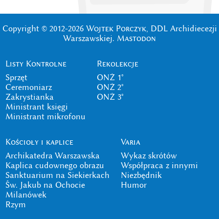
Copyright © 2012-2026
Wojtek Porczyk
, DDL Archidiecezji
Warszawskiej.
Mastodon
Listy Kontrolne
Rekolekcje
Sprzęt
ONŻ 1°
Ceremoniarz
ONŻ 2°
Zakrystianka
ONŻ 3°
Ministrant księgi
Ministrant mikrofonu
Kościoły i kaplice
Varia
Archikatedra Warszawska
Wykaz skrótów
Kaplica cudownego obrazu
Współpraca z innymi
Sanktuarium na Siekierkach
Niezbędnik
Św. Jakub na Ochocie
Humor
Milanówek
Rzym