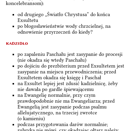
koncelebransom):
od drugiego „Światło Chrystusa” do końca
Exsultetu
po błogosławieństwie wody chrzcielnej, na
odnowienie przyrzeczeń do kiedy?
kadzidło
po zapaleniu Paschału jest zasypanie do procesji
(nie okadza się wtedy Paschału)
po dojściu do prezbiterium przed Exsultetem jest
zasypanie na miejscu przewodniczenia; przed
Exsultetem okadza się księgę i Paschał
na Exsultet lepiej jest zdusić kadzielnicę, żeby
nie dawała po gardle śpiewającemu
na Ewangelię normalnie, przy czym
prawdopodobnie nie ma Ewangeliarza; przed
Ewangelią jest zasypanie podczas psalmu
allelujatycznego, na trzeciej zwrotce
(o kamieniu)
podczas przygotowania darów normalnie;
rubryka nie mówi, czy okadzając ołtarz należy