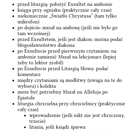
przed liturgią: położyć Exsultet na ambonie
księga przy ognisku (praktycznie cały czas)
niekoniecznie „Światło Chrystusa” (tam tylko
mikrofon)
po dojściu: mszał na ambonę (jeśli nie było go
tam wcześniej)
przed Exsultetem, jeśli jest diakon: można podać
błogosławieństwo diakona
po Exsultecie przed pierwszym czytaniem: na
ambonie zamienić Mszał na lekcjonarz (lepiej
żeby to lektor zrobił)
po Exsultecie przed Liturgią Słowa: podać
komentarz
między czytaniami są modlitwy (uwaga na te do
wyboru) i kolekta
może być potrzebny Mszał na Alleluja po
Epistole
liturgia chrzcielna przy chrzcielnicy (praktycznie
cały czas)
wprowadzenie (jeśli nikt nie jest chrzczony,
trzecie)
litania, jeśli ksiądz śpiewa