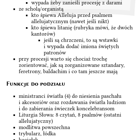
wypada żeby zanieśli procesję z darami
ze scholą/organistą
kto śpiewa Alleluja przed psalmem
allelujatycznym (nawet jeśli nikt)
kto śpiewa litanię (rubryka mówi, że dwóch
kantorów)
jeśli są chrzczeni, to są wstawki
i wypada dodać imiona świętych
patronów
przy procesji warto się chociaż trochę
zorientować, jak są zorganizowane sztandary,
feretrony, baldachim i co tam jeszcze mają
Funkcje do podziału
ministranci światła (4) do niesienia paschału
i akcesoriów oraz rozdawania światła ludziom
i do zabierania świeczek koncelebransom
Liturgia Słowa: 8 czytań, 8 psalmów (ostatni
allelujatyczny)
modlitwa powszechna
trybularz, łódka
kociołek