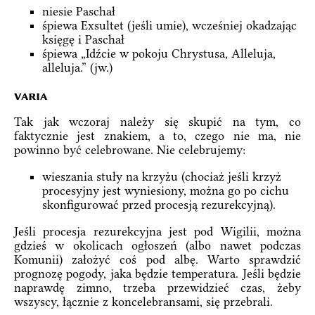
niesie Paschał
śpiewa Exsultet (jeśli umie), wcześniej okadzając
księgę i Paschał
śpiewa „Idźcie w pokoju Chrystusa, Alleluja,
alleluja.” (jw.)
varia
Tak jak wczoraj należy się skupić na tym, co
faktycznie jest znakiem, a to, czego nie ma, nie
powinno być celebrowane. Nie celebrujemy:
wieszania stuły na krzyżu (chociaż jeśli krzyż
procesyjny jest wyniesiony, można go po cichu
skonfigurować przed procesją rezurekcyjną).
Jeśli procesja rezurekcyjna jest pod Wigilii, można
gdzieś w okolicach ogłoszeń (albo nawet podczas
Komunii) założyć coś pod albę. Warto sprawdzić
prognozę pogody, jaka będzie temperatura. Jeśli będzie
naprawdę zimno, trzeba przewidzieć czas, żeby
wszyscy, łącznie z koncelebransami, się przebrali.