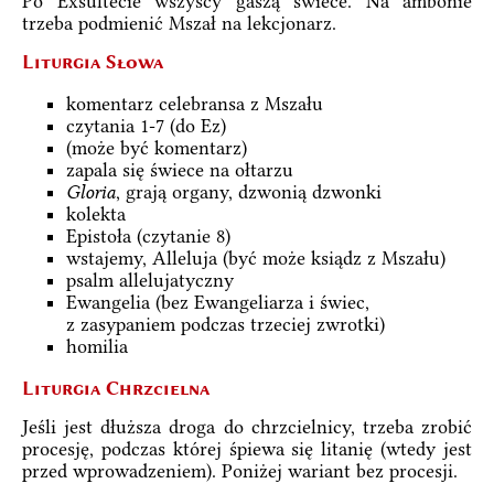
Po Exsultecie wszyscy gaszą świece. Na ambonie
trzeba podmienić Mszał na lekcjonarz.
Liturgia Słowa
komentarz celebransa z Mszału
czytania 1-7 (do Ez)
(może być komentarz)
zapala się świece na ołtarzu
Gloria
, grają organy, dzwonią dzwonki
kolekta
Epistoła (czytanie 8)
wstajemy, Alleluja (być może ksiądz z Mszału)
psalm allelujatyczny
Ewangelia (bez Ewangeliarza i świec,
z zasypaniem podczas trzeciej zwrotki)
homilia
Liturgia Chrzcielna
Jeśli jest dłuższa droga do chrzcielnicy, trzeba zrobić
procesję, podczas której śpiewa się litanię (wtedy jest
przed wprowadzeniem). Poniżej wariant bez procesji.