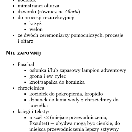
ministranci ołtarza
dzwonki (również na
Gloria
)
do procesji rezurekcyjnej:
krzyż
welon
ze dwóch ceremoniarzy pomocniczych: procesje
i ołtarz
Nie zapomnij
Paschał
osłonka i/lub zapasowy lampion adwentowy
grona i ew. rylec
knot/zapałka do kominka
chrzcielnica
kociołek do pokropienia, kropidło
dzbanek do lania wody z chrzcielnicy do
kociołka
księgi i teksty:
mszał ×2 (miejsce przewodniczenia,
Exsultet) — obydwa mogą być cienkie, do
miejsca przewodniczenia lepszy sztywny