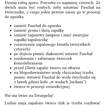
Dzisiaj robią sporo. Potrzeba co najmniej czterech. Ze
dwóch musi być rosłych, żeby ustawiać Paschał na
świeczniku, z czego jeden pewnie niesie go w procesji
do ogniska.
zanieść Paschał do ogniska
zanieść grona i dużą zapałkę
zanieść zapasowy lampion i mieć awaryjne
zapałki/zapalniczkę
roznoszenie zapalonego światła (wszystkich
czterech)
po dojściu pomóc diakonowi ustawić Paschał
rozdawanie i zabieranie świeczek
koncelebransom
przed
Gloria
zapalić świece na ołtarzu
na błogosławieństwo wody chrzcielnej trzeba
pomóc wstawić Paschał do wody (wychodzi się
z ławek gdzieś koło „w wodach Jordanu”)
świece w procesji rezurekcyjnej
Nie ma świec na Ewangelię!
Ludzie mają zapalone świece (tak je trzeba rozdawać