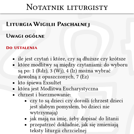
Notatnik liturgisty
Liturgia Wigilii Paschalnej
Uwagi ogólne
do ustalenia
ile jest czytań i które, czy są dłuższe czy krótsze
które modlitwy są między czytaniami: do wyboru
są po: 1 (Rdz), 3 (Wj), 4 (Iz) można wybrać
dowolną z opuszczonych, 7 (Ez)
kto śpiewa Exsultet
która jest Modlitwa Eucharystyczna
chrzest i bierzmowanie:
czy to są dzieci czy dorośli (chrzest dzieci
jest słabym pomysłem, bo dzieci nie
wytrzymają)
jak mają na imię, żeby dopisać do litanii
przepatrzeć dokładnie, jak się zmieniają
teksty liturgii chrzcielnej