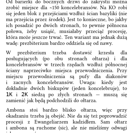
Od barierki do bocznych drzwi do zakrystii można
zrobić miejsce dla ~150 koncelebransów. Na KO robi
się jeden blok z przejściami wzdłuż ścian bazyliki (nie
ma przejścia przez środek). Jest to konieczne, bo jakby
ich posadzić po dwóch stronach, to pewnie północna
połowa, żeby usiąść, musiałaby przeciąć procesję,
która może jeszcze trwać. Ten wariant ma jednak dużą
wadę: prezbiterium bardzo oddziela się od nawy.
W prezbiterium trzeba dostawić krzesła dla
posługujących (po obu stronach ołtarza) i dla
koncelebransów w trzech rzędach wzdłuż północnej
ściany naprzeciwko miejsca przewodniczenia. Przy
miejscu przewodniczenia są pufy dla diakonów
i zacnych koncelebransów. Uwaga: kiedy jest
dokładnie dwóch biskupów (jeden koncelebruje), to
1K
2K
i
siedzą po złych stronach — muszą się
zamienić jak będą podchodzili do ołtarza.
Ambona stoi bardzo blisko ołtarza, więc przy
okadzaniu trzeba ją obejść. Nie da się też poprowadzić
procesji z Ewangeliarzem kadzidłem. Sam ołtarz
i ambona są ruchome (sic), ale nie mieliśmy odwagi