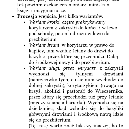
też powinni czekać ceremoniarz, ministrant
księgi i insygniariusze.
Procesja wejścia
. Jest kilka wariantów.
Wariant krótki, często praktykowany:
korytarzem z zakrystii do końca i w lewo
pod schody, potem od razu w lewo do
prezbiterium.
Wariant średni:
w korytarzu w prawo do
kaplicy, tam wzdłuż ściany do drzwi do
bazyliki, przez które się przechodzi. Dalej
do środkowej nawy i do prezbiterium.
Wariant długi, przez wirydarz:
z zakrystii
wychodzi się tylnymi drzwiami
(naprzeciwko tych, co się nimi wychodzi do
dolnej zakrystii), korytarzykiem (uwaga na
krzyż, akolitki i pastorał) do Wieczernika,
przez który się przechodzi tuż przy ścianie
(między ścianą a barierką). Wychodzi się na
dziedziniec, skąd wchodzi się do bazyliki
głównymi drzwiami i środkową nawą idzie
się do prezbiterium.
(Tę trasę warto znać tak czy inaczej, bo to