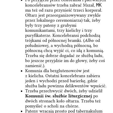
MK
koncelebransów trzeba zabrać Mszał,
ma też od razu przynieść trzeci korporał.
Ołtarz jest przeorganizowywany zwykle
przez lokalnego ceremoniarza) tak, żeby
były trzy pateny z grubymi
komunikantami, trzy kielichy i trzy
puryfikaterze. Koncelebransi podchodzą
trójkami od północnej bramki. (
Albo:
od
południowej, a wychodzą północną, bo
północną chcą wyjść ci, co idą z komunią.
Trzeba się dobrze dogadać ze służbą ładu,
bo jeszcze przyjdzie im do głowy, żeby coś
zamienić.).
Komunia dla bezglutenowców jest
z kielicha. Ostatni koncelebrans zabiera
jeden i wychodzi przed barierkę, gdzie
służba ładu powinna delikwentów wpuścić.
Trzeba przechwycić dwóch, żeby udzielił
Komunii św. służbie liturgicznej
po
dwóch stronach koło ołtarza. Trzeba też
pomyśleć o scholi na chórze.
Pateny wracają prosto pod tabernakulum