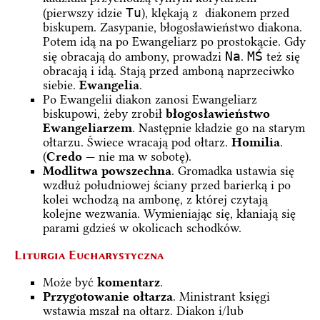
Tu
(pierwszy idzie
), klękają z diakonem przed
biskupem. Zasypanie, błogosławieństwo diakona.
Potem idą na po Ewangeliarz po prostokącie. Gdy
Na
MŚ
się obracają do ambony, prowadzi
.
też się
obracają i idą. Stają przed amboną naprzeciwko
siebie.
Ewangelia
.
Po Ewangelii diakon zanosi Ewangeliarz
biskupowi, żeby zrobił
błogosławieństwo
Ewangeliarzem
. Następnie kładzie go na starym
ołtarzu. Świece wracają pod ołtarz.
Homilia
.
(
Credo
— nie ma w sobotę).
Modlitwa powszechna
. Gromadka ustawia się
wzdłuż południowej ściany przed barierką i po
kolei wchodzą na ambonę, z której czytają
kolejne wezwania. Wymieniając się, kłaniają się
parami gdzieś w okolicach schodków.
Liturgia Eucharystyczna
Może być
komentarz
.
Przygotowanie ołtarza
. Ministrant księgi
wstawia mszał na ołtarz. Diakon i/lub