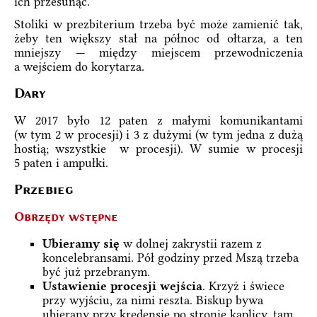
ich przesunąć.
Stoliki w prezbiterium trzeba być może zamienić tak,
żeby ten większy stał na północ od ołtarza, a ten
mniejszy — między miejscem przewodniczenia
a wejściem do korytarza.
Dary
W 2017 było 12 paten z małymi komunikantami
(w tym 2 w procesji) i 3 z dużymi (w tym jedna z dużą
hostią; wszystkie w procesji). W sumie w procesji
5 paten i ampułki.
Przebieg
Obrzędy wstępne
Ubieramy się
w dolnej zakrystii razem z
koncelebransami. Pół godziny przed Mszą trzeba
być już przebranym.
Ustawienie procesji wejścia
. Krzyż i świece
przy wyjściu, za nimi reszta. Biskup bywa
ubierany przy kredensie po stronie kaplicy, tam