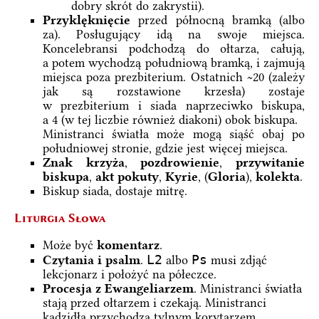
dobry skrót do zakrystii).
Przyklęknięcie
przed północną bramką (albo
za). Posługujący idą na swoje miejsca.
Koncelebransi podchodzą do ołtarza, całują,
a potem wychodzą południową bramką, i zajmują
miejsca poza prezbiterium. Ostatnich ~20 (zależy
jak są rozstawione krzesła) zostaje
w prezbiterium i siada naprzeciwko biskupa,
a 4 (w tej liczbie również diakoni) obok biskupa.
Ministranci światła może mogą siąść obaj po
południowej stronie, gdzie jest więcej miejsca.
Znak krzyża
,
pozdrowienie
,
przywitanie
biskupa
,
akt pokuty
,
Kyrie
, (
Gloria
),
kolekta
.
Biskup siada, dostaje mitrę.
Liturgia Słowa
Może być
komentarz
.
L2
Ps
Czytania i psalm
.
albo
musi zdjąć
lekcjonarz i położyć na półeczce.
Procesja z Ewangeliarzem
. Ministranci światła
stają przed ołtarzem i czekają. Ministranci
kadzidła przychodzą tylnym korytarzem