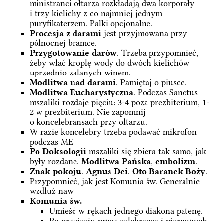
ministranci ołtarza rozkładają dwa korporały
i trzy kielichy z co najmniej jednym
puryfikaterzem. Palki opcjonalne.
Procesja z darami
jest przyjmowana przy
północnej bramce.
Przygotowanie darów
. Trzeba przypomnieć,
żeby wlać kroplę wody do dwóch kielichów
uprzednio zalanych winem.
Modlitwa nad darami
. Pamiętaj o piusce.
Modlitwa Eucharystyczna
. Podczas Sanctus
mszaliki rozdaje pięciu: 3-4 poza prezbiterium, 1-
2 w prezbiterium. Nie zapomnij
o koncelebransach przy ołtarzu.
W razie koncelebry trzeba podawać mikrofon
podczas ME.
Po Doksologii
mszaliki się zbiera tak samo, jak
były rozdane.
Modlitwa Pańska
,
embolizm
.
Znak pokoju
.
Agnus Dei
.
Oto Baranek Boży
.
Przypomnieć, jak jest Komunia św. Generalnie
wzdłuż naw.
Komunia św.
Umieść w rękach jednego diakona patenę.
Po przyjęciu przez celebransa i pierwszych