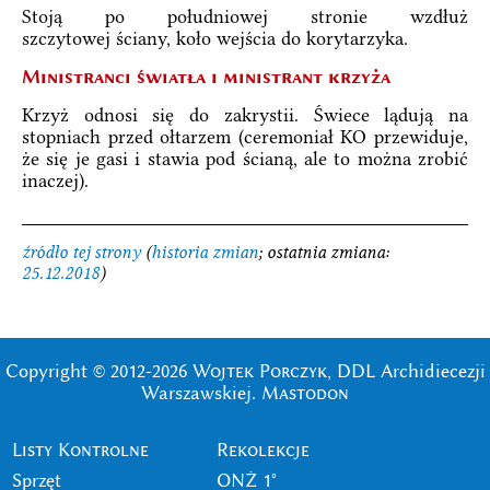
Stoją po południowej stronie wzdłuż
szczytowej ściany, koło wejścia do korytarzyka.
Ministranci światła i ministrant krzyża
Krzyż odnosi się do zakrystii. Świece lądują na
stopniach przed ołtarzem (ceremoniał KO przewiduje,
że się je gasi i stawia pod ścianą, ale to można zrobić
inaczej).
źródło tej strony
(
historia zmian
; ostatnia zmiana:
25.12.2018
)
Copyright © 2012-2026
Wojtek Porczyk
, DDL Archidiecezji
Warszawskiej.
Mastodon
Listy Kontrolne
Rekolekcje
Sprzęt
ONŻ 1°