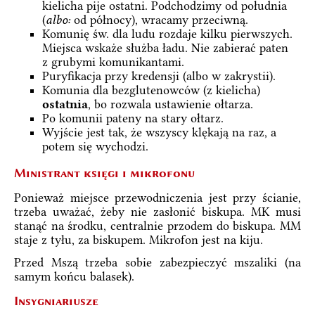
kielicha pije ostatni. Podchodzimy od południa
(
albo:
od północy), wracamy przeciwną.
Komunię św. dla ludu rozdaje kilku pierwszych.
Miejsca wskaże służba ładu. Nie zabierać paten
z grubymi komunikantami.
Puryfikacja przy kredensji (albo w zakrystii).
Komunia dla bezglutenowców (z kielicha)
ostatnia
, bo rozwala ustawienie ołtarza.
Po komunii pateny na stary ołtarz.
Wyjście jest tak, że wszyscy klękają na raz, a
potem się wychodzi.
Ministrant księgi i mikrofonu
Ponieważ miejsce przewodniczenia jest przy ścianie,
trzeba uważać, żeby nie zasłonić biskupa. MK musi
stanąć na środku, centralnie przodem do biskupa. MM
staje z tyłu, za biskupem. Mikrofon jest na kiju.
Przed Mszą trzeba sobie zabezpieczyć mszaliki (na
samym końcu balasek).
Insygniariusze