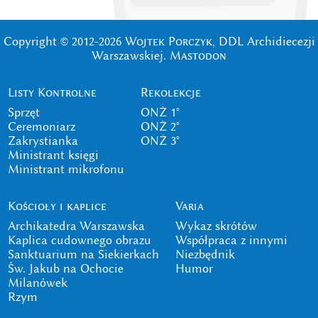
Copyright © 2012-2026
Wojtek Porczyk
, DDL Archidiecezji
Warszawskiej.
Mastodon
Listy Kontrolne
Rekolekcje
Sprzęt
ONŻ 1°
Ceremoniarz
ONŻ 2°
Zakrystianka
ONŻ 3°
Ministrant księgi
Ministrant mikrofonu
Kościoły i kaplice
Varia
Archikatedra Warszawska
Wykaz skrótów
Kaplica cudownego obrazu
Współpraca z innymi
Sanktuarium na Siekierkach
Niezbędnik
Św. Jakub na Ochocie
Humor
Milanówek
Rzym