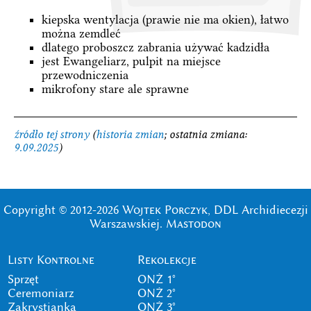
kiepska wentylacja (prawie nie ma okien), łatwo
można zemdleć
dlatego proboszcz zabrania używać kadzidła
jest Ewangeliarz, pulpit na miejsce
przewodniczenia
mikrofony stare ale sprawne
źródło tej strony
(
historia zmian
; ostatnia zmiana:
9.09.2025
)
Copyright © 2012-2026
Wojtek Porczyk
, DDL Archidiecezji
Warszawskiej.
Mastodon
Listy Kontrolne
Rekolekcje
Sprzęt
ONŻ 1°
Ceremoniarz
ONŻ 2°
Zakrystianka
ONŻ 3°