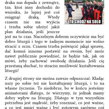
draka nas dopada z zewnątrz,
tzn. ktoś inny dochodzi do
wniosku, że lepiej jest coś
osiągnąć draką. Wtedy
czasem nie ma wyjścia
i trzeba sobie ułożyć jakiś
plan działania, jeśli jeszcze
jest na to czas. Naczelnym dobrem oczywiście ma być
dobro liturgii i tego w żadnym momencie nie wolno
stracić z oczu. Czasem trzeba poświęcić jakąś sprawę,
dać komuś innemu postawić na swoim, być może
nawet publicznie powiedzieć, że będzie tak, jak on
mówi, żeby zachować swobodę działania. Jeśli cię
przestaną słuchać, to stracisz możliwość kształtowania
liturgii!
Z drugiej strony nie można zawsze odpuszczać. Kładąc
uszy po sobie też nie kształtujemy liturgii, i to na
własne życzenie. To niedobrze, bo w końcu jesteśmy
animatorami dlatego, że wierzymy, że jednak mamy
dobry wpływ na liturgię. Dlatego w tym wszystkim
potrzebna jest mądrość, żeby rozeznać, co jest ważne,
a co jest mniej ważne i być gotowym zarówno coś