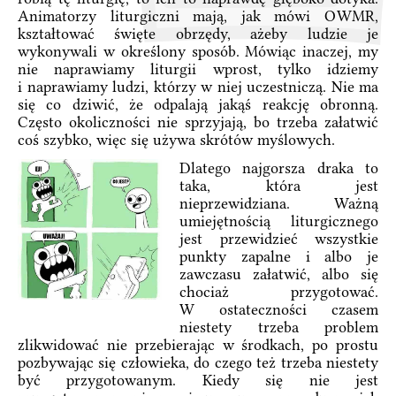
Animatorzy liturgiczni mają, jak mówi OWMR,
kształtować święte obrzędy, ażeby ludzie je
wykonywali w określony sposób. Mówiąc inaczej, my
nie naprawiamy liturgii wprost, tylko idziemy
i naprawiamy ludzi, którzy w niej uczestniczą. Nie ma
się co dziwić, że odpalają jakąś reakcję obronną.
Często okoliczności nie sprzyjają, bo trzeba załatwić
coś szybko, więc się używa skrótów myślowych.
Dlatego najgorsza draka to
taka, która jest
nieprzewidziana. Ważną
umiejętnością liturgicznego
jest przewidzieć wszystkie
punkty zapalne i albo je
zawczasu załatwić, albo się
chociaż przygotować.
W ostateczności czasem
niestety trzeba problem
zlikwidować nie przebierając w środkach, po prostu
pozbywając się człowieka, do czego też trzeba niestety
być przygotowanym. Kiedy się nie jest