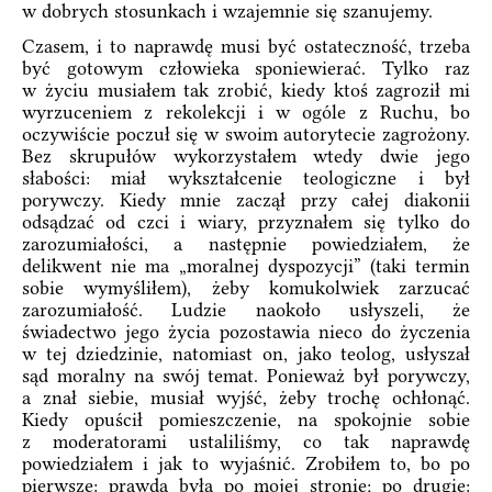
w dobrych stosunkach i wzajemnie się szanujemy.
Czasem, i to naprawdę musi być ostateczność, trzeba
być gotowym człowieka sponiewierać. Tylko raz
w życiu musiałem tak zrobić, kiedy ktoś zagroził mi
wyrzuceniem z rekolekcji i w ogóle z Ruchu, bo
oczywiście poczuł się w swoim autorytecie zagrożony.
Bez skrupułów wykorzystałem wtedy dwie jego
słabości: miał wykształcenie teologiczne i był
porywczy. Kiedy mnie zaczął przy całej diakonii
odsądzać od czci i wiary, przyznałem się tylko do
zarozumiałości, a następnie powiedziałem, że
delikwent nie ma „moralnej dyspozycji” (taki termin
sobie wymyśliłem), żeby komukolwiek zarzucać
zarozumiałość. Ludzie naokoło usłyszeli, że
świadectwo jego życia pozostawia nieco do życzenia
w tej dziedzinie, natomiast on, jako teolog, usłyszał
sąd moralny na swój temat. Ponieważ był porywczy,
a znał siebie, musiał wyjść, żeby trochę ochłonąć.
Kiedy opuścił pomieszczenie, na spokojnie sobie
z moderatorami ustaliliśmy, co tak naprawdę
powiedziałem i jak to wyjaśnić. Zrobiłem to, bo po
pierwsze: prawda była po mojej stronie; po drugie: