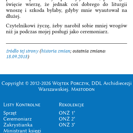
święcie wierzę, że jednak coś dobrego do liturgii
wnoszę i szkoda byłaby, gdyby mnie wyautował na
dłużej.
Czytelnikowi życzę, żeby narobił sobie mniej wrogów
niż ja podczas mojej posługi jako ceremoniarz.
źródło tej strony
(
historia zmian
; ostatnia zmiana:
18.09.2018
)
Copyright © 2012-2026
Wojtek Porczyk
, DDL Archidiecezji
Warszawskiej.
Mastodon
Listy Kontrolne
Rekolekcje
Sprzęt
ONŻ 1°
Ceremoniarz
ONŻ 2°
Zakrystianka
ONŻ 3°
Ministrant księgi