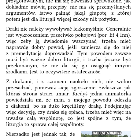
przygotowanym, nie ma się zawczasu sprawdzone, jak
dokładnie mówią przepisy, nie ma się przemyślanych
argumentów, łatwo palnąć jakąś głupotę, z której
potem jest dla liturgii więcej szkody niż pożytku.
Draki nie należy wywoływać lekkomyślnie. Generalnie
jest wykroczeniem przeciwko pokojowi (por. Ef 4,1nn),
więc żeby ją świadomie wszczynać, trzeba mieć
naprawdę dobry powód, jeśli zamierza się do niej
z premedytacją doprowadzić. Tym powodem zawsze
musi być ważne dobro liturgii, i trzeba jeszcze być
przekonanym, że nie da się go osiągnąć innymi
środkami. Jest to oczywiście ostateczność.
Z drakami, i z szumem naokoło nich, nie wolno
przesadzać, ponieważ sieją zgorszenie, zwłaszcza jak
któraś strona straci umiar. Kiedyś jedna animatorka
powiedziała mi, że m.in. z mojego powodu odeszła
z diakonii, bo za dużo kręciliśmy drakę. Podejmując
więc decyzję, czy draka się opłaca, trzeba mieć więc na
uwadze całą wspólnotę, co jest spójne z tym, że
liturgia to sprawa całej wspólnoty.
Nierzadko jest jednak tak, że