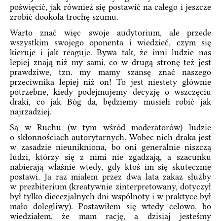
poświęcić, jak również się postawić na całego i jeszcze
zrobić dookoła trochę szumu.
Warto znać więc swoje audytorium, ale przede
wszystkim swojego oponenta i wiedzieć, czym się
kieruje i jak reaguje. Bywa tak, że inni ludzie nas
lepiej znają niż my sami, co w drugą stronę też jest
prawdziwe, tzn. my mamy szansę znać naszego
przeciwnika lepiej niż on! To jest niestety głównie
potrzebne, kiedy podejmujemy decyzję o wszczęciu
draki, co jak Bóg da, będziemy musieli robić jak
najrzadziej.
Są w Ruchu (w tym wśród moderatorów) ludzie
o skłonnościach autorytarnych. Wobec nich draka jest
w zasadzie nieunikniona, bo oni generalnie niszczą
ludzi, którzy się z nimi nie zgadzają, a szacunku
nabierają właśnie wtedy, gdy ktoś im się skutecznie
postawi. Ja raz miałem przez dwa lata zakaz służby
w prezbiterium (kreatywnie zinterpretowany, dotyczył
był tylko diecezjalnych dni wspólnoty i w praktyce był
mało dolegliwy). Postawiłem się wtedy celowo, bo
wiedziałem, że mam rację, a dzisiaj jesteśmy