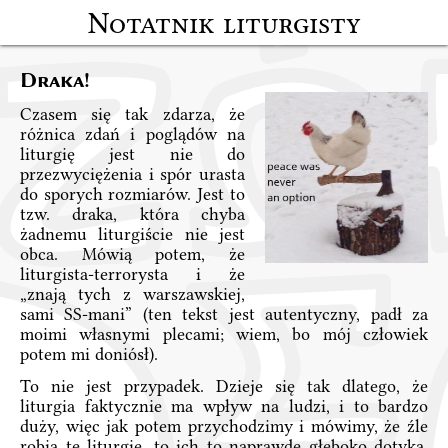
Notatnik liturgisty
Draka!
Czasem się tak zdarza, że
różnica zdań i poglądów na
liturgię jest nie do
przezwyciężenia i spór urasta
do sporych rozmiarów. Jest to
tzw. draka, która chyba
żadnemu liturgiście nie jest
obca. Mówią potem, że
liturgista-terrorysta i że
„znają tych z warszawskiej,
sami SS-mani” (ten tekst jest autentyczny, padł za
moimi własnymi plecami; wiem, bo mój człowiek
potem mi doniósł).
To nie jest przypadek. Dzieje się tak dlatego, że
liturgia faktycznie ma wpływ na ludzi, i to bardzo
duży, więc jak potem przychodzimy i mówimy, że źle
robią tę liturgię, to ich to naprawdę głęboko dotyka.