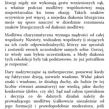
liturgi nigdy nie wykonają gestu wzniesionych rąk,
a właśnie podczas modlitwy wspólnotowej mają
niepowtarzalna ku temu okazję. Takich znaków
oczywiście jest więcej, a niejedna diakonia liturgiczna
może się sporo nauczyć w dziedzinie rozumienia
znaków liturgicznych od diakonii modlitwy.
Modlitwa charyzmatyczna wymaga mądrości od całej
wspólnoty. Niestety, widziałem wspólnoty (i stojących
na ich czele odpowiedzialnych), którzy nie sprostali
i zostawili swoich uczestników samych sobie. Gorzej,
że wtedy sam byłem uczestnikiem, a błedy diakonii
tych rekolekcji były tak podstawowe, że już potrafiłem
je rozpoznać.
Dary nadzywczajne są niebezpieczne, ponieważ kiedy
się faktycznie dzieją, niewiele wiadomo. Widać jakieś
znaki i wiadomo, że działają duchy, ale ludzie (w tej
liczbie również animatorzy) nie wiedzą, jakie duchy
konkretnie (dobre, czy złe). Sąd nad całym zjawiskiem
i decyzja co do dalszych działań należy do
prowadzącego modlitwę (całkowicie niezależnie od
jego formacji) i prawdopodobnie moderatora, jeśli