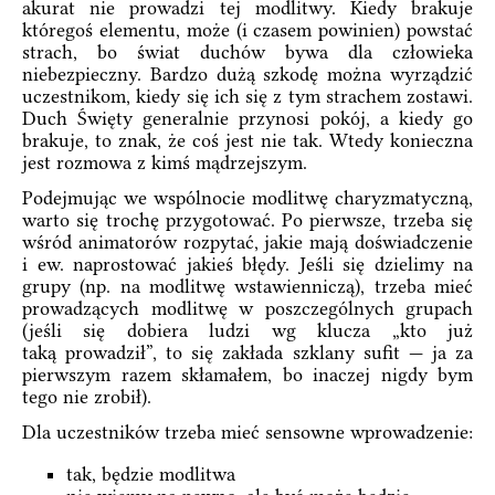
akurat nie prowadzi tej modlitwy. Kiedy brakuje
któregoś elementu, może (i czasem powinien) powstać
strach, bo świat duchów bywa dla człowieka
niebezpieczny. Bardzo dużą szkodę można wyrządzić
uczestnikom, kiedy się ich się z tym strachem zostawi.
Duch Święty generalnie przynosi pokój, a kiedy go
brakuje, to znak, że coś jest nie tak. Wtedy konieczna
jest rozmowa z kimś mądrzejszym.
Podejmując we wspólnocie modlitwę charyzmatyczną,
warto się trochę przygotować. Po pierwsze, trzeba się
wśród animatorów rozpytać, jakie mają doświadczenie
i ew. naprostować jakieś błędy. Jeśli się dzielimy na
grupy (np. na modlitwę wstawienniczą), trzeba mieć
prowadzących modlitwę w poszczególnych grupach
(jeśli się dobiera ludzi wg klucza „kto już
taką prowadził”, to się zakłada szklany sufit — ja za
pierwszym razem skłamałem, bo inaczej nigdy bym
tego nie zrobił).
Dla uczestników trzeba mieć sensowne wprowadzenie:
tak, będzie modlitwa