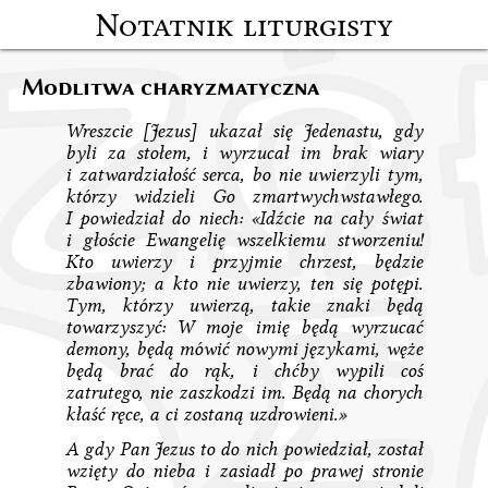
Notatnik liturgisty
Modlitwa charyzmatyczna
Wreszcie [Jezus] ukazał się Jedenastu, gdy
byli za stołem, i wyrzucał im brak wiary
i zatwardziałość serca, bo nie uwierzyli tym,
którzy widzieli Go zmartwychwstawłego.
I powiedział do niech: «Idźcie na cały świat
i głoście Ewangelię wszelkiemu stworzeniu!
Kto uwierzy i przyjmie chrzest, będzie
zbawiony; a kto nie uwierzy, ten się potępi.
Tym, którzy uwierzą, takie znaki będą
towarzyszyć: W moje imię będą wyrzucać
demony, będą mówić nowymi językami, węże
będą brać do rąk, i chćby wypili coś
zatrutego, nie zaszkodzi im. Będą na chorych
kłaść ręce, a ci zostaną uzdrowieni.»
A gdy Pan Jezus to do nich powiedział, został
wzięty do nieba i zasiadł po prawej stronie