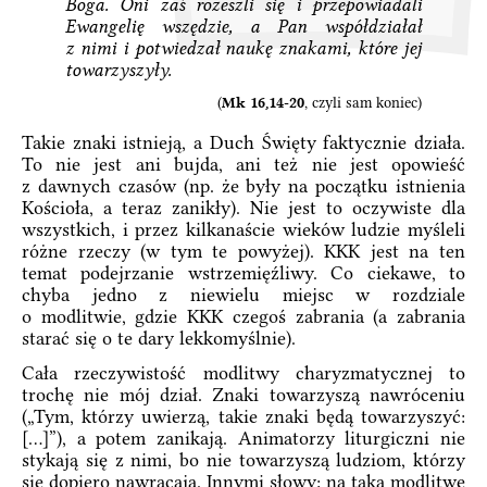
Boga. Oni zaś rozeszli się i przepowiadali
Ewangelię wszędzie, a Pan współdziałał
z nimi i potwiedzał naukę znakami, które jej
towarzyszyły.
(
Mk 16,14-20
, czyli sam koniec)
Takie znaki istnieją, a Duch Święty faktycznie działa.
To nie jest ani bujda, ani też nie jest opowieść
z dawnych czasów (np. że były na początku istnienia
Kościoła, a teraz zanikły). Nie jest to oczywiste dla
wszystkich, i przez kilkanaście wieków ludzie myśleli
różne rzeczy (w tym te powyżej). KKK jest na ten
temat podejrzanie wstrzemięźliwy. Co ciekawe, to
chyba jedno z niewielu miejsc w rozdziale
o modlitwie, gdzie KKK czegoś zabrania (a zabrania
starać się o te dary lekkomyślnie).
Cała rzeczywistość modlitwy charyzmatycznej to
trochę nie mój dział. Znaki towarzyszą nawróceniu
(„Tym, którzy uwierzą, takie znaki będą towarzyszyć:
[…]”), a potem zanikają. Animatorzy liturgiczni nie
stykają się z nimi, bo nie towarzyszą ludziom, którzy
się dopiero nawracają. Innymi słowy: na taką modlitwę